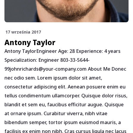
17 września 2017
Antony Taylor
Antony TaylorEngineer Age: 28 Experience: 4 years
Specialization: Engineer 803-33-5644-
99johnrichards@your-company.com About Me Donec
nec odio sem. Lorem ipsum dolor sit amet,
consectetur adipiscing elit. Aenean posuere enim eu
tellus condimentum ullamcorper. Quisque dolor risus,
blandit et sem eu, faucibus efficitur augue. Quisque
at ornare ipsum. Curabitur viverra, nibh vitae
bibendum semper, tortor ipsum euismod mauris, a
facilisis ex enim non nibh. Cras cursus ligula nec lacus