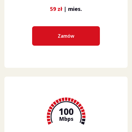
59 zł
| mies.
Zamów
100
Mbps