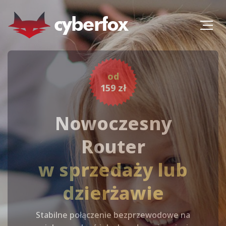
od
159 zł
Internet Radiowy
PLUS
Nowoczesny
konkurencja
Router
światłowodu
w sprzedaży lub
dzierżawie
Niskie koszty utrzymania łącza i
elastyczność, stała jakość
Stabilne połączenie bezprzewodowe na