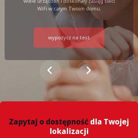
wiele urządzeń i doskonały zasięg sieci
WiFi w całym Twoim domu.
wypożycz na test
Zapytaj o dostępność
dla Twojej
lokalizacji