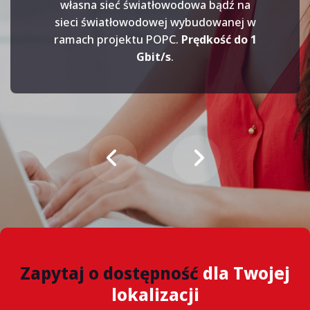
elastyczność, stała jakość
własna sieć światłowodowa bądź na
sieci światłowodowej wybudowanej w
ramach projektu POPC.
Prędkość do 1
Gbit/s
.
Dowiedz się więcej
od
od
159 zł
129 zł
Grasz w Gry?
Zapytaj o dostępność
dla Twojej
ekstremalnie niski
Wzmacniacz Sieci
Nowoczesny
lokalizacji