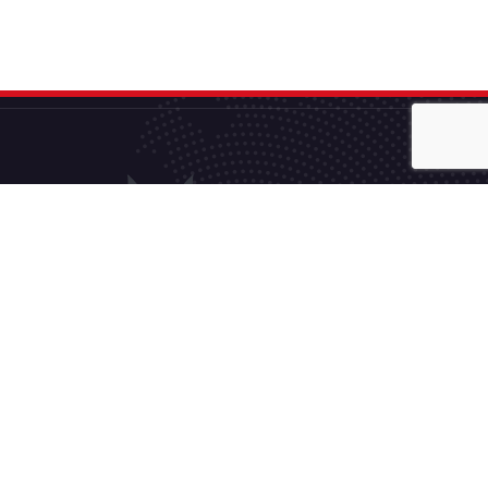
Pamiętamy, że Państwa zadowolenie z naszych
usług jest gwarancją naszego sukcesu.
CyberFOX - marka firmy MultiFOX © 2026 Wszystkie prawa zastrzeżone