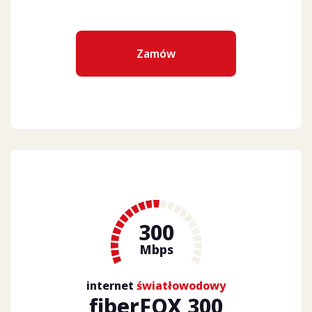
Zamów
300
Mbps
internet
światłowodowy
fiberFOX 300