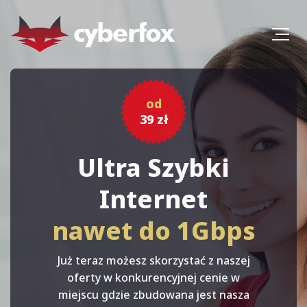
od
od
39 zł
39 zł
Internet Radiowy
Ultra Szybki
Internet
PLUS
nawet do 1Gbps
konkurencja
światłowodu
Już teraz możesz skorzystać z naszej
oferty w konkurencyjnej cenie w
Niskie koszty utrzymania łącza i
miejscu gdzie zbudowana jest nasza