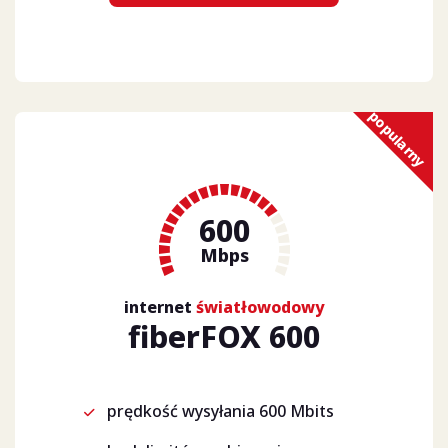
popularny
600
Mbps
internet
światłowodowy
fiberFOX 600
prędkość wysyłania 600 Mbits