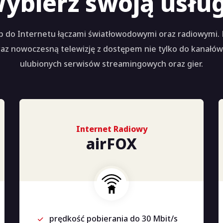
ybierz swoją usłu
tęp do Internetu łączami światłowodowymi oraz radiowymi
z nowoczesną telewizję z dostępem nie tylko do kanałów T
ulubionych serwisów streamingowych oraz gier.
Internet Radiowy
airFOX
prędkość pobierania do 30 Mbit/s