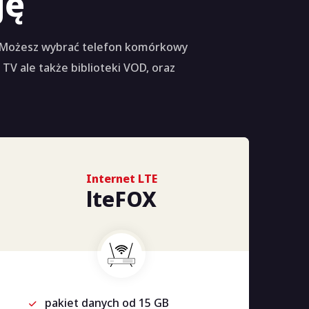
gę
. Możesz wybrać telefon komórkowy
V ale także biblioteki VOD, oraz
Internet LTE
lteFOX
pakiet danych od 15 GB