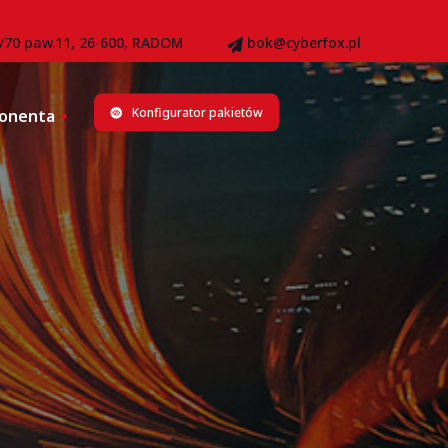
8/70 paw.11, 26-600, RADOM
bok@cyberfox.pl
Konfigurator pakietów
bonenta