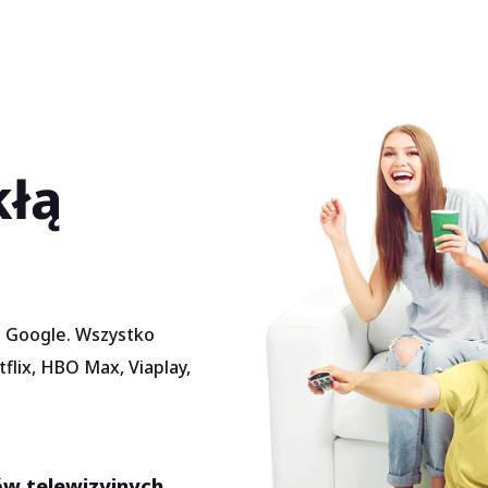
kłą
u Google. Wszystko
flix, HBO Max, Viaplay,
w telewizyjnych