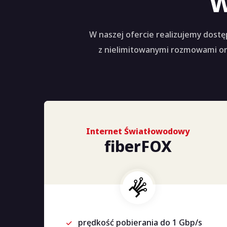
W
W naszej ofercie realizujemy dos
z nielimitowanymi rozmowami ora
Internet Światłowodowy
fiberFOX
prędkość pobierania do 1 Gbp/s