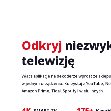
Odkryj
niezwy
telewizję
Włącz aplikacje na dekoderze wprost ze sklep
w jednym urządzeniu. Korzystaj z YouTube, Net
Amazon Prime, Tidal, Spotify i wielu innych
4K
175+
SMART TV
Kanałó