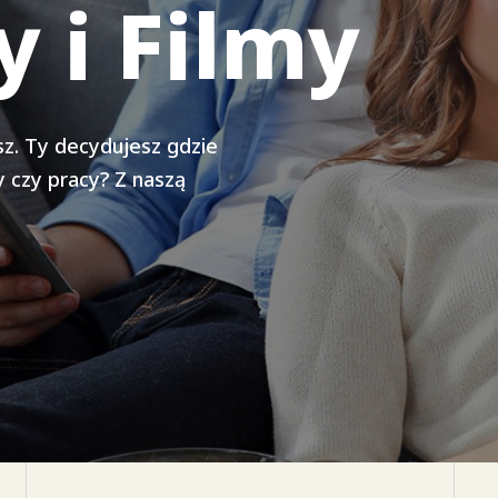
na Smartfo
 i Filmy
oteki filmów. Co chcesz,
sz. Ty decydujesz gdzie
 czy pracy? Z naszą