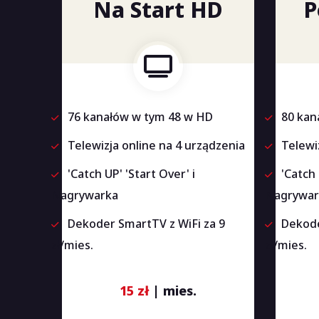
Na Start HD
P
76 kanałów w tym 48 w HD
80 kan
Telewizja online na 4 urządzenia
Telewi
'Catch UP' 'Start Over' i
'Catch 
Nagrywarka
Nagrywar
Dekoder SmartTV z WiFi za 9
Dekode
zł/mies.
zł/mies.
15 zł
| mies.