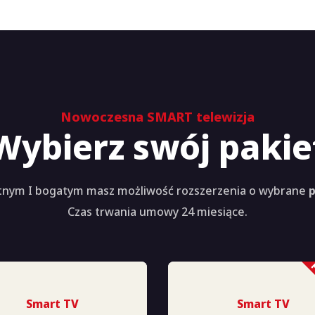
Nowoczesna SMART telewizja
Wybierz swój pakie
nym I bogatym masz możliwość rozszerzenia o wybrane
p
Czas trwania umowy 24 miesiące.
Smart TV
Smart TV