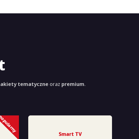
t
akiety tematyczne
oraz
premium
.
popularny
Smart TV