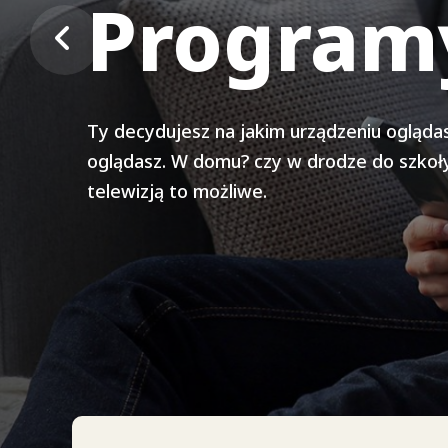
oglądaj 
Programy
Usiądź wygodnie. Ciesz się z bogatej bibli
Ty decydujesz na jakim urządzeniu ogląda
kiedy chcesz.
oglądasz. W domu? czy w drodze do szkoły
telewizją to możliwe.