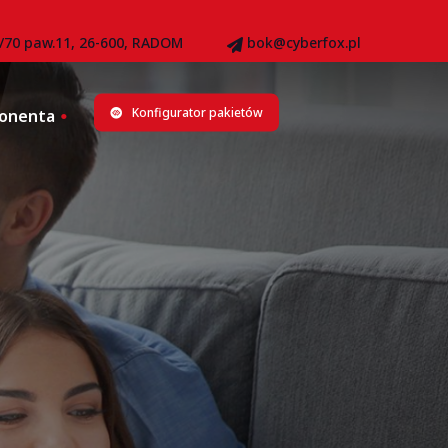
8/70 paw.11, 26-600, RADOM
bok@cyberfox.pl
Konfigurator pakietów
bonenta