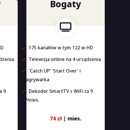
y
Bogaty
HD
175 kanałów w tym 122 w HD
ądzenia
Telewizja online na 4 urządzenia
'Catch UP' 'Start Over' i
Nagrywarka
a 9
Dekoder SmartTV z WiFi za 9
zł/mies.
74 zł
| mies.