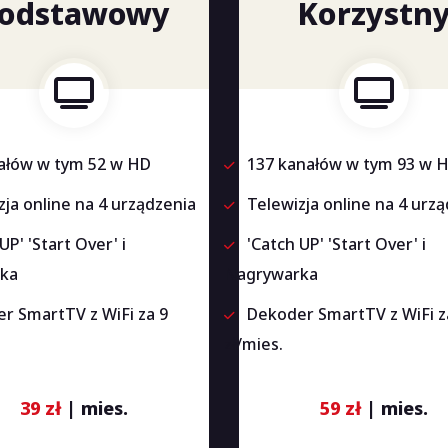
odstawowy
Korzystn
ałów w tym 52 w HD
137 kanałów w tym 93 w 
zja online na 4 urządzenia
Telewizja online na 4 urz
UP' 'Start Over' i
'Catch UP' 'Start Over' i
ka
Nagrywarka
r SmartTV z WiFi za 9
Dekoder SmartTV z WiFi z
zł/mies.
39 zł
| mies.
59 zł
| mies.