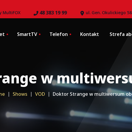
48 383 19 99
y MultiFOX
ul. Gen. Okulickiego 5
et
SmartTV
Telefon
Kontakt
Strefa a
Telefon mobilny (PLAY)
Zgłoś problem
ultiFOX
Telefon mobilny (PLUS)
eBOK
POPC
range w multiwer
Telefon stacjonarny
Test prędkości
iowy
Poczta
owy PLUS
me
Shows
VOD
Doktor Strange w multiwersum ob