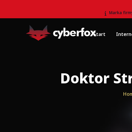
Marka firm
Start
Intern
Światłowód M
Światłowód 
Doktor St
Internet rad
Internet radi
Ho
Internet LTE