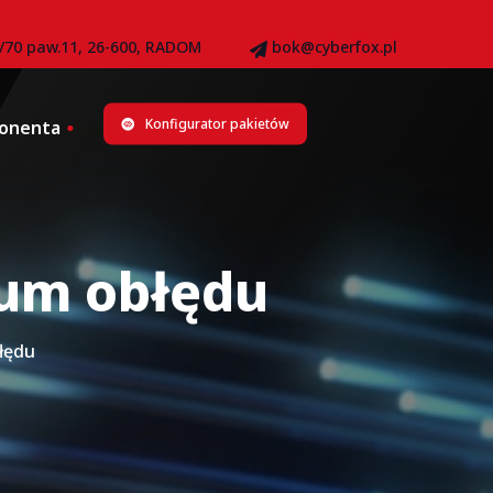
8/70 paw.11, 26-600, RADOM
bok@cyberfox.pl
Konfigurator pakietów
bonenta
sum obłędu
łędu